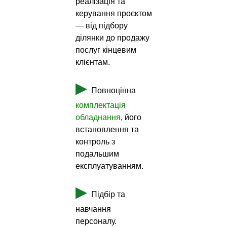
реалізація та
керування проєктом
— від підбору
ділянки до продажу
послуг кінцевим
клієнтам.
▶
Повноцінна
комплектація
обладнання
, його
встановлення та
контроль з
подальшим
експлуатуванням.
▶
Підбір та
навчання
персоналу.