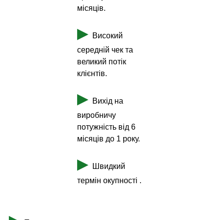
місяців.
▶
Високий
середній чек та
великий потік
клієнтів.
▶
Вихід на
виробничу
потужність від 6
місяців до 1 року.
▶
Швидкий
термін окупності .