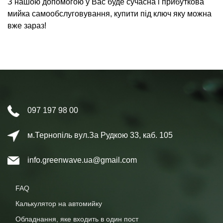
З нашою допомогою у Вас буде сучасна і прибуткова
мийка самообслуговування, купити під ключ яку можна
вже зараз!
097 197 98 00
м.Тернопіль вул.За Рудкою 33, каб. 105
info.greenwave.ua@gmail.com
FAQ
Калькулятор на автомийку
Обладнання, яке входить в один пост