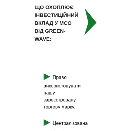
ЩО ОХОПЛЮЄ
ІНВЕСТИЦІЙНИЙ
ВКЛАД У МСО
ВІД GREEN-
WAVE:
▶
Право
використовувати
нашу
зареєстровану
торгову марку.
▶
Централізована