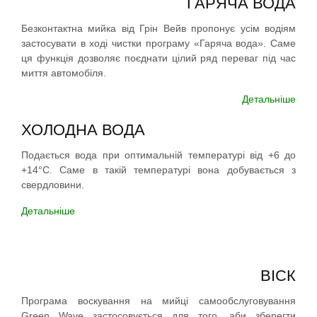
ГАРЯЧА ВОДА
Безконтактна мийка від Грін Вейв пропонує усім водіям
застосувати в ході чистки програму «Гаряча вода». Саме
ця функція дозволяє поєднати цілий ряд переваг під час
миття автомобіля.
Детальніше
ХОЛОДНА ВОДА
Подається вода при оптимальній температурі від +6 до
+14°С. Саме в такій температурі вона добувається з
свердловини.
Детальніше
ВІСК
Програма воскування на мийці самообслуговування
Green Wave застосовується для того, аби зберегти