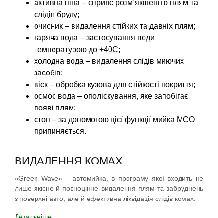
активна піна – сприяє розм’якшенню плям та
слідів бруду;
очисник – видалення стійких та давніх плям;
гаряча вода – застосування води
температурою до +40С;
холодна вода – видалення слідів миючих
засобів;
віск – обробка кузова для стійкості покриття;
осмос вода – ополіскування, яке запобігає
появі плям;
стоп – за допомогою цієї функції мийка МСО
припиняється.
ВИДАЛЕННЯ КОМАХ
«Green Wave» – автомийка, в програму якої входить не
лише якісне й повноцінне видалення плям та забруднень
з поверхні авто, але й ефективна ліквідація слідів комах.
Детальніше